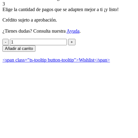
3
Elige la cantidad de pagos que se adapten mejor a ti ¡y listo!
Crédito sujeto a aprobación.
¿Tienes dudas? Consulta nuestra
Ayuda
.
Añadir al carrito
<span class="ts-tooltip button-tooltip">Wishlist</span>