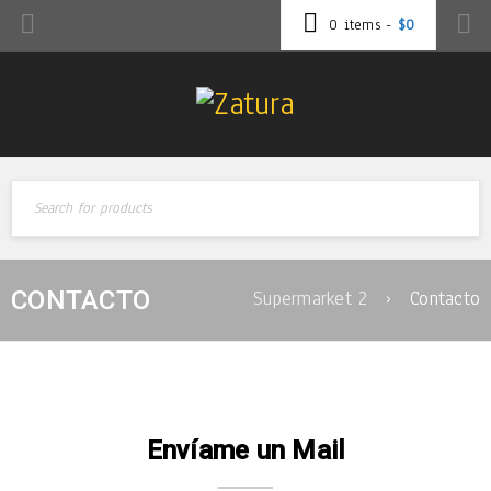
0 items
-
$
0
CONTACTO
Supermarket 2
›
Contacto
Envíame un Mail