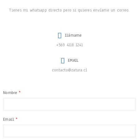
Tienes mi whatsapp directo pero si quieres envíame un correo.
llámame
+569 4118 1241
EMAIL
contacto@zatura.cl
Nombre
*
Email
*