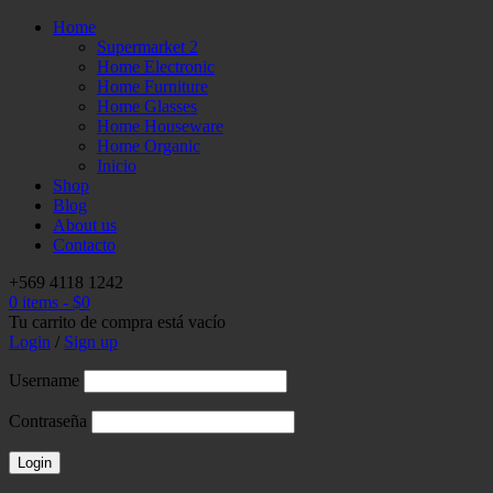
Home
Supermarket 2
Home Electronic
Home Furniture
Home Glasses
Home Houseware
Home Organic
Inicio
Shop
Blog
About us
Contacto
+569 4118 1242
0 items
-
$
0
Tu carrito de compra está vacío
Login
/
Sign up
Username
Contraseña