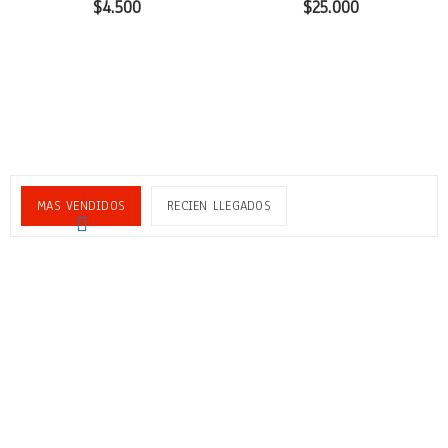
$
4.500
$
25.000
MAS VENDIDOS
RECIEN LLEGADOS
OFERTA!
Pack x 3 KATANA pared
Pack Gráfico
$
10.000
$
100.000
$
15.000
Adorable abeja chibi oliendo
JUGGERNOG Call of Duty