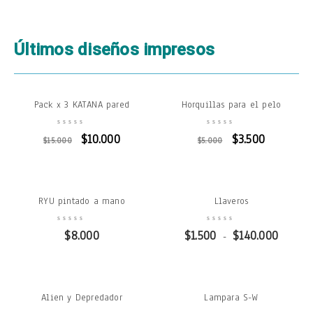
Últimos diseños impresos
Pack x 3 KATANA pared
Horquillas para el pelo
$
10.000
$
3.500
$
15.000
$
5.000
RYU pintado a mano
Llaveros
$
8.000
$
1.500
$
140.000
-
Alien y Depredador
Lampara S-W