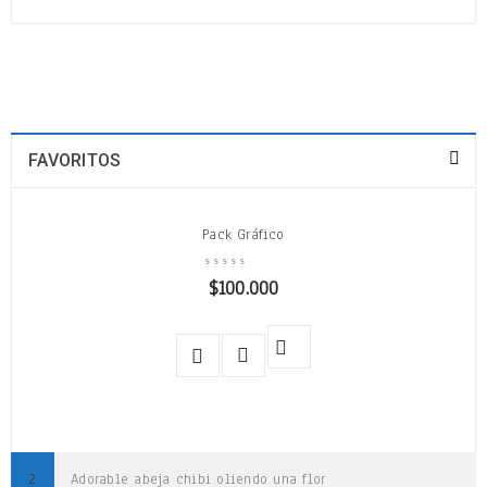
FAVORITOS
Pack Gráfico
$
100.000
Adorable abeja chibi oliendo una flor