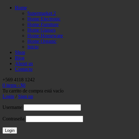
Home
Supermarket 2
Home Electronic
Home Furniture
Home Glasses
Home Houseware
Home Organic
Inicio
Shop
Blog
About us
Contacto
+569 4118 1242
0 items
-
$
0
Tu carrito de compra está vacío
Login
/
Sign up
Username
Contraseña