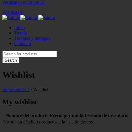
Perdiste tu contraseña?
Wishlist (0)
Inicio
Tienda
Trabajos y entregas
Contacto
Wishlist
Supermarket 2
›
Wishlist
My wishlist
Nombre del producto
Precio por unidad
Estado de inventario
No se han añadido productos a la lista de deseos