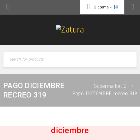
0 items
-
$
0
PAGO DICIEMBRE
Supermarket 2
›
Pago DICIEMBRE recreo 319
RECREO 319
diciembre