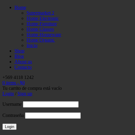
Home
Supermarket 2
Home Electronic
Home Furniture
Home Glasses
Home Houseware
Home Organic
Inicio
Shop
Blog
About us
Contacto
+569 4118 1242
0 items
-
$
0
Tu carrito de compra está vacío
Login
/
Sign up
Username
Contraseña