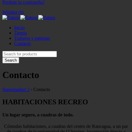
Perdiste tu contraseña?
Wishlist (0)
Inicio
Tienda
Trabajos y entregas
Contacto
Contacto
Supermarket 2
›
Contacto
HABITACIONES RECREO
Un lugar seguro, a cuadras de todo.
Cómodas habitaciones, a cuadras del centro de Rancagua, a un par
de cuadras de la universidad de O´higgins, locomoción directa a