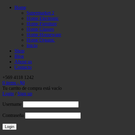
Home
Supermarket 2
Home Electronic
Home Furniture
Home Glasses
Home Houseware
Home Organic
Inicio
Shop
Blog
About us
Contacto
+569 4118 1242
0 items
-
$
0
Tu carrito de compra está vacío
Login
/
Sign up
Username
Contraseña