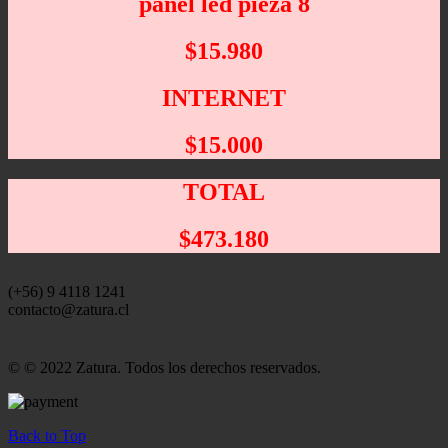
panel led pieza 8
$15.980
INTERNET
$15.000
TOTAL
$473.180
(+56) 9 4118 1241
contacto@zatura.cl
© © 2022 Zatura. Todos los derechos reservados.
Back to Top