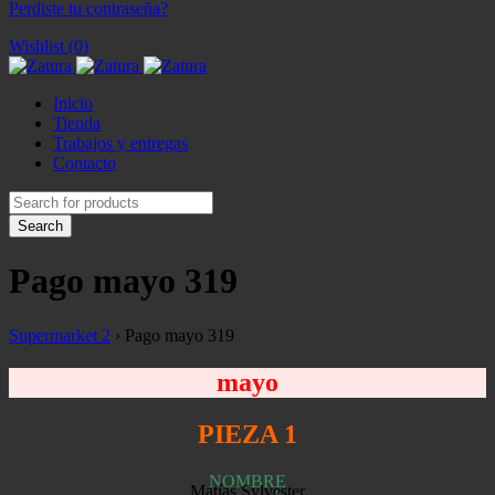
Perdiste tu contraseña?
Wishlist (0)
Inicio
Tienda
Trabajos y entregas
Contacto
Pago mayo 319
Supermarket 2
›
Pago mayo 319
mayo
PIEZA 1
NOMBRE
Matías Sylvester