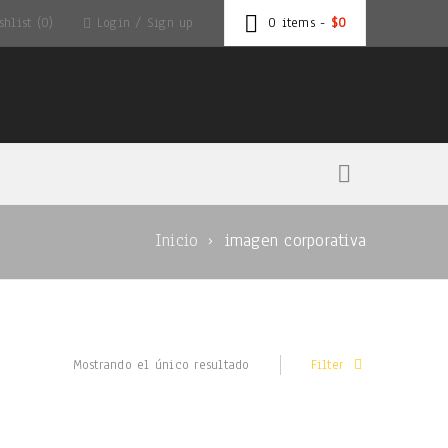
hlist (0)
Login
/
Sign up
0 items
-
$
0
Inicio
›
imagen corporativa
Mostrando el único resultado
Filter