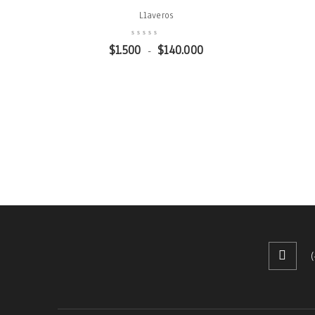
Llaveros
$
1.500
$
140.000
-
(