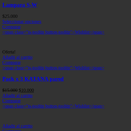
Lampara S-W
$
25.000
Seleccionar opciones
Comparar
<span class="ts-tooltip button-tooltip">Wishlist</span>
Oferta!
Añadir al carrito
Comparar
<span class="ts-tooltip button-tooltip">Wishlist</span>
Pack x 3 KATANA pared
El
El
$
15.000
$
10.000
precio
precio
Añadir al carrito
original
actual
Comparar
era:
es:
<span class="ts-tooltip button-tooltip">Wishlist</span>
$15.000.
$10.000.
Añadir al carrito