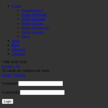
Home
Supermarket 2
Home Electronic
Home Furniture
Home Glasses
Home Houseware
Home Organic
Inicio
Shop
Blog
About us
Contacto
+569 4118 1242
0 items
-
$
0
Tu carrito de compra está vacío
Login
/
Sign up
Username
Contraseña