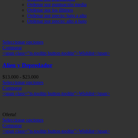
Ordenar por puntuación media
Ordenar por los últimos
Ordenar por precio: bajo a alto
Ordenar por precio: alto a bajo
Seleccionar opciones
Comparar
<span class="ts-tooltip button-tooltip">Wishlist</span>
Alien y Depredador
Rango
$
13.000
-
$
23.000
de
Seleccionar opciones
precios:
Comparar
desde
<span class="ts-tooltip button-tooltip">Wishlist</span>
$13.000
hasta
$23.000
Oferta!
Seleccionar opciones
Comparar
<span class="ts-tooltip button-tooltip">Wishlist</span>