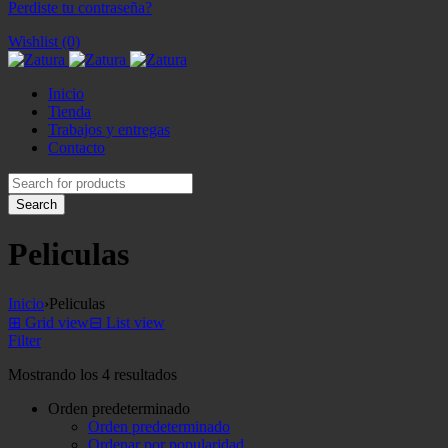
Perdiste tu contraseña?
Wishlist (0)
Inicio
Tienda
Trabajos y entregas
Contacto
Peliculas
Inicio
›
Peliculas
⊞
Grid view
⊟
List view
Filter
Mostrando los 4 resultados
Orden predeterminado
Orden predeterminado
Ordenar por popularidad