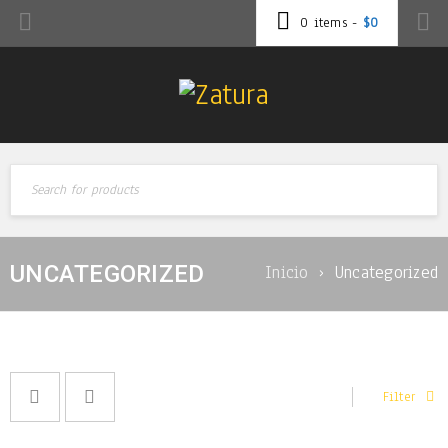
0 items
-
$
0
UNCATEGORIZED
Inicio
›
Uncategorized
Filter