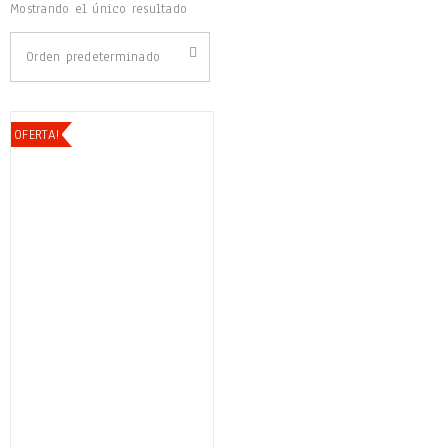
Mostrando el único resultado
Orden predeterminado
OFERTA!