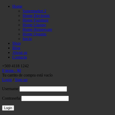
Home
Supermarket 2
Home Electronic
Home Furniture
Home Glasses
Home Houseware
Home Organic
Inicio
Shop
Blog
About us
Contacto
+569 4118 1242
0 items
-
$
0
Tu carrito de compra está vacío
Login
/
Sign up
Username
Contraseña