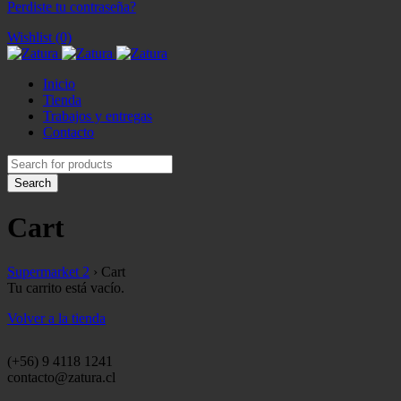
Perdiste tu contraseña?
Wishlist (0)
Inicio
Tienda
Trabajos y entregas
Contacto
Cart
Supermarket 2
›
Cart
Tu carrito está vacío.
Volver a la tienda
(+56) 9 4118 1241
contacto@zatura.cl