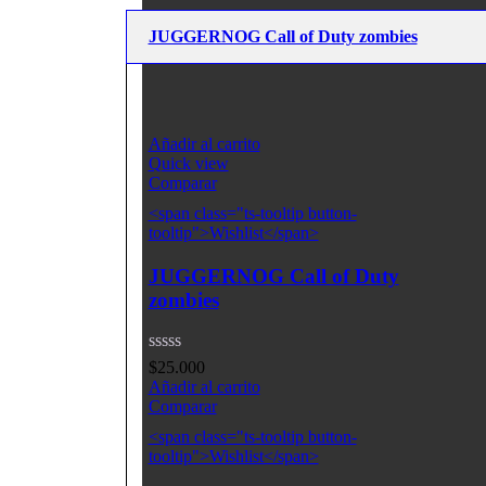
JUGGERNOG Call of Duty zombies
Añadir al carrito
Quick view
Comparar
<span class="ts-tooltip button-
tooltip">Wishlist</span>
JUGGERNOG Call of Duty
zombies
$
25.000
Añadir al carrito
Comparar
<span class="ts-tooltip button-
tooltip">Wishlist</span>