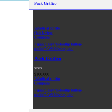
Pack Gráfico
Añadir al carrito
Quick view
Comparar
<span class="ts-tooltip button-
tooltip">Wishlist</span>
Pack Gráfico
$
100.000
Añadir al carrito
Comparar
<span class="ts-tooltip button-
tooltip">Wishlist</span>