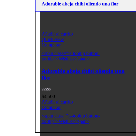
Adorable abeja chibi oliendo una flor
Añadir al carrito
Quick view
Comparar
<span class="ts-tooltip button-
tooltip">Wishlist</span>
Adorable abeja chibi oliendo una
flor
$
4.500
Añadir al carrito
Comparar
<span class="ts-tooltip button-
tooltip">Wishlist</span>