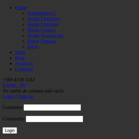
Home
Supermarket 2
Home Electronic
Home Furniture
Home Glasses
Home Houseware
Home Organic
Inicio
Shop
Blog
About us
Contacto
+569 4118 1242
0 items
-
$
0
Tu carrito de compra está vacío
Login
/
Sign up
Username
Contraseña