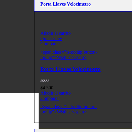
Porta Llaves Velocímetro
Añadir al carrito
Quick view
Comparar
<span class="ts-tooltip button-
tooltip">Wishlist</span>
Porta Llaves Velocímetro
$
4.500
Añadir al carrito
Comparar
<span class="ts-tooltip button-
tooltip">Wishlist</span>