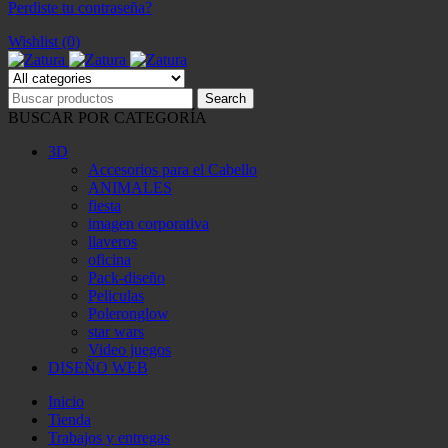
Perdiste tu contraseña?
Wishlist (0)
BUSCAR POR CATEGORÍA
3D
Accesorios para el Cabello
ANIMALES
fiesta
imagen corporativa
llaveros
oficina
Pack-diseño
Peliculas
Poleronglow
star wars
Video juegos
DISEÑO WEB
Inicio
Tienda
Trabajos y entregas