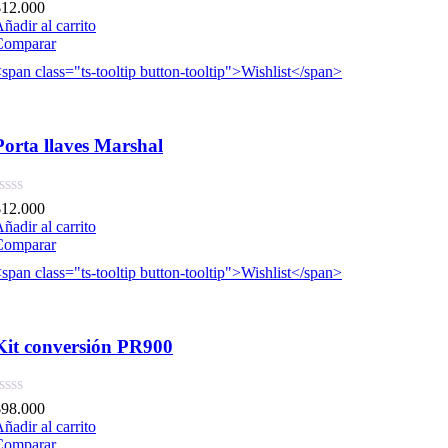
$
12.000
ñadir al carrito
Comparar
span class="ts-tooltip button-tooltip">Wishlist</span>
Porta llaves Marshal
$
12.000
ñadir al carrito
Comparar
span class="ts-tooltip button-tooltip">Wishlist</span>
Kit conversión PR900
$
98.000
ñadir al carrito
Comparar