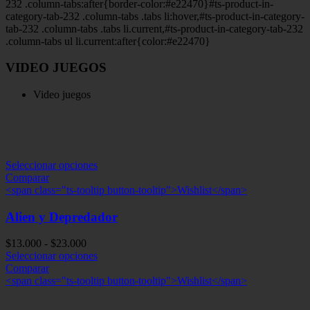
232 .column-tabs:after{border-color:#e22470}#ts-product-in-
category-tab-232 .column-tabs .tabs li:hover,#ts-product-in-category-
tab-232 .column-tabs .tabs li.current,#ts-product-in-category-tab-232
.column-tabs ul li.current:after{color:#e22470}
VIDEO JUEGOS
Video juegos
Seleccionar opciones
Comparar
<span class="ts-tooltip button-tooltip">Wishlist</span>
Alien y Depredador
Rango
$
13.000
-
$
23.000
de
Seleccionar opciones
precios:
Comparar
desde
<span class="ts-tooltip button-tooltip">Wishlist</span>
$13.000
hasta