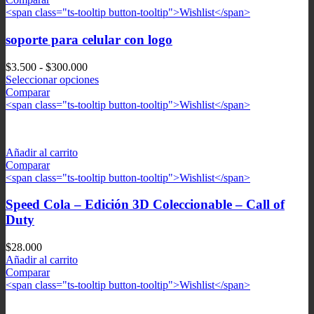
<span class="ts-tooltip button-tooltip">Wishlist</span>
soporte para celular con logo
Rango
$
3.500
-
$
300.000
de
Seleccionar opciones
precios:
Comparar
desde
<span class="ts-tooltip button-tooltip">Wishlist</span>
$3.500
hasta
$300.000
Añadir al carrito
Comparar
<span class="ts-tooltip button-tooltip">Wishlist</span>
Speed Cola – Edición 3D Coleccionable – Call of
Duty
$
28.000
Añadir al carrito
Comparar
<span class="ts-tooltip button-tooltip">Wishlist</span>