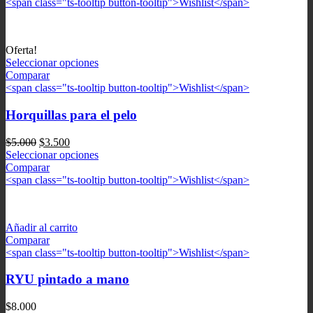
<span class="ts-tooltip button-tooltip">Wishlist</span>
Oferta!
Seleccionar opciones
Comparar
<span class="ts-tooltip button-tooltip">Wishlist</span>
Horquillas para el pelo
El
El
$
5.000
$
3.500
precio
precio
Seleccionar opciones
original
actual
Comparar
era:
es:
<span class="ts-tooltip button-tooltip">Wishlist</span>
$5.000.
$3.500.
Añadir al carrito
Comparar
<span class="ts-tooltip button-tooltip">Wishlist</span>
RYU pintado a mano
$
8.000