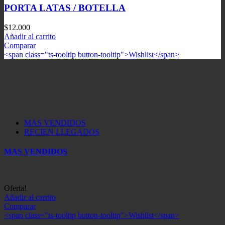
PORTA LATAS / BOTELLA
$
12.000
Añadir al carrito
Comparar
<span class="ts-tooltip button-tooltip">Wishlist</span>
MAS VENDIDOS
RECIEN LLEGADOS
MAS VENDIDOS
Oferta!
Añadir al carrito
Comparar
<span class="ts-tooltip button-tooltip">Wishlist</span>