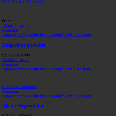
RECIEN LLEGADOS
Oferta!
Añadir al carrito
Comparar
<span class="ts-tooltip button-tooltip">Wishlist</span>
Didgeridoo portable
El
El
$
25.000
$
23.000
precio
precio
Añadir al carrito
original
actual
Comparar
era:
es:
<span class="ts-tooltip button-tooltip">Wishlist</span>
$25.000.
$23.000.
Seleccionar opciones
Comparar
<span class="ts-tooltip button-tooltip">Wishlist</span>
Alien y Depredador
Rango
$
13.000
-
$
23.000