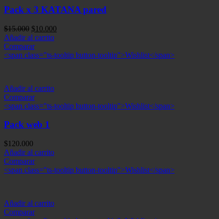
Pack x 3 KATANA pared
El
El
$
15.000
$
10.000
precio
precio
Añadir al carrito
original
actual
Comparar
era:
es:
<span class="ts-tooltip button-tooltip">Wishlist</span>
$15.000.
$10.000.
Añadir al carrito
Comparar
<span class="ts-tooltip button-tooltip">Wishlist</span>
Pack web 1
$
120.000
Añadir al carrito
Comparar
<span class="ts-tooltip button-tooltip">Wishlist</span>
Añadir al carrito
Comparar