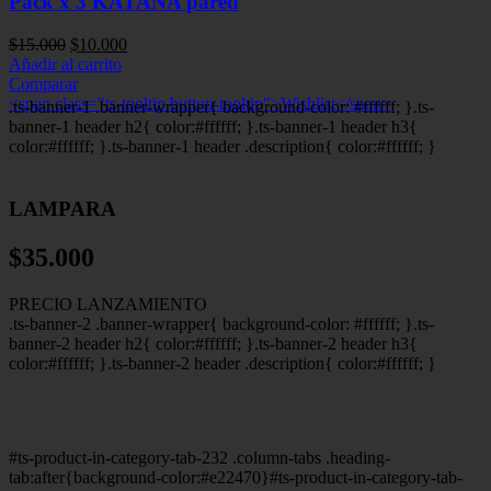
Pack x 3 KATANA pared
El
El
$
15.000
$
10.000
precio
precio
Añadir al carrito
original
actual
Comparar
era:
es:
<span class="ts-tooltip button-tooltip">Wishlist</span>
.ts-banner-1 .banner-wrapper{ background-color: #ffffff; }.ts-
$15.000.
$10.000.
banner-1 header h2{ color:#ffffff; }.ts-banner-1 header h3{
color:#ffffff; }.ts-banner-1 header .description{ color:#ffffff; }
LAMPARA
$35.000
PRECIO LANZAMIENTO
.ts-banner-2 .banner-wrapper{ background-color: #ffffff; }.ts-
banner-2 header h2{ color:#ffffff; }.ts-banner-2 header h3{
color:#ffffff; }.ts-banner-2 header .description{ color:#ffffff; }
#ts-product-in-category-tab-232 .column-tabs .heading-
tab:after{background-color:#e22470}#ts-product-in-category-tab-