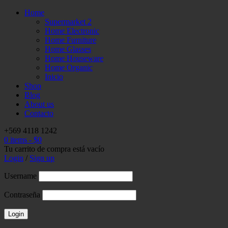
Home
Supermarket 2
Home Electronic
Home Furniture
Home Glasses
Home Houseware
Home Organic
Inicio
Shop
Blog
About us
Contacto
+569 4118 1242
0 items
-
$
0
Tu carrito de compra está vacío
Login
/
Sign up
Username
Contraseña