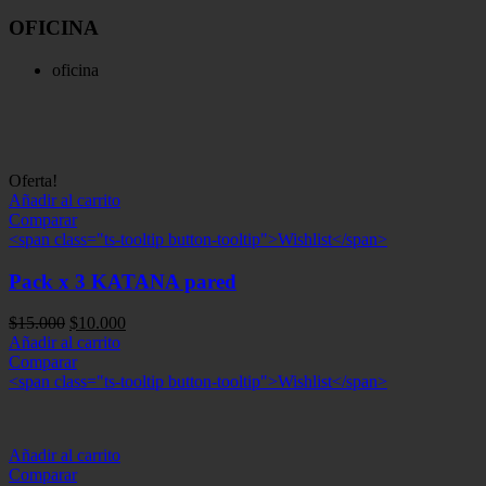
OFICINA
oficina
Oferta!
Añadir al carrito
Comparar
<span class="ts-tooltip button-tooltip">Wishlist</span>
Pack x 3 KATANA pared
El
El
$
15.000
$
10.000
precio
precio
Añadir al carrito
original
actual
Comparar
era:
es:
<span class="ts-tooltip button-tooltip">Wishlist</span>
$15.000.
$10.000.
Añadir al carrito
Comparar