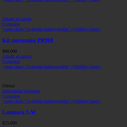
$15.000.
$10.000.
Añadir al carrito
Comparar
<span class="ts-tooltip button-tooltip">Wishlist</span>
Kit conversión PR900
$
98.000
Añadir al carrito
Comparar
<span class="ts-tooltip button-tooltip">Wishlist</span>
Oferta!
Seleccionar opciones
Comparar
<span class="ts-tooltip button-tooltip">Wishlist</span>
Lampara S-W
$
25.000