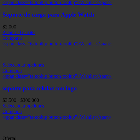
<span class="ts-tooltip button-tooltip">Wishlist</span>
Soporte de carga para Apple Watch
$
2.000
Añadir al carrito
Comparar
<span class="ts-tooltip button-tooltip">Wishlist</span>
Seleccionar opciones
Comparar
<span class="ts-tooltip button-tooltip">Wishlist</span>
soporte para celular con logo
Rango
$
3.500
-
$
300.000
de
Seleccionar opciones
precios:
Comparar
desde
<span class="ts-tooltip button-tooltip">Wishlist</span>
$3.500
hasta
$300.000
Oferta!