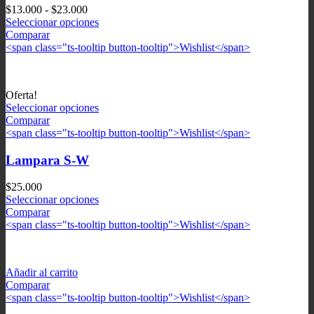
Rango
$
13.000
-
$
23.000
de
Seleccionar opciones
precios:
Comparar
desde
<span class="ts-tooltip button-tooltip">Wishlist</span>
$13.000
hasta
$23.000
Oferta!
Seleccionar opciones
Comparar
<span class="ts-tooltip button-tooltip">Wishlist</span>
Lampara S-W
$
25.000
Seleccionar opciones
Comparar
<span class="ts-tooltip button-tooltip">Wishlist</span>
Añadir al carrito
Comparar
<span class="ts-tooltip button-tooltip">Wishlist</span>