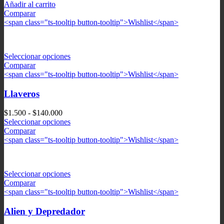
Añadir al carrito
Comparar
<span class="ts-tooltip button-tooltip">Wishlist</span>
Seleccionar opciones
Comparar
<span class="ts-tooltip button-tooltip">Wishlist</span>
Llaveros
Rango
$
1.500
-
$
140.000
de
Seleccionar opciones
precios:
Comparar
desde
<span class="ts-tooltip button-tooltip">Wishlist</span>
$1.500
hasta
$140.000
Seleccionar opciones
Comparar
<span class="ts-tooltip button-tooltip">Wishlist</span>
Alien y Depredador