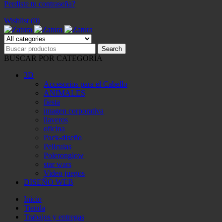
Perdiste tu contraseña?
Wishlist (0)
BUSCAR POR CATEGORÍA
3D
Accesorios para el Cabello
ANIMALES
fiesta
imagen corporativa
llaveros
oficina
Pack-diseño
Peliculas
Poleronglow
star wars
Video juegos
DISEÑO WEB
Inicio
Tienda
Trabajos y entregas