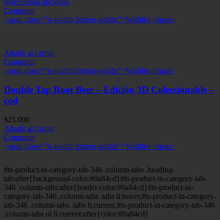
Seleccionar opciones
Comparar
<span class="ts-tooltip button-tooltip">Wishlist</span>
Añadir al carrito
Comparar
<span class="ts-tooltip button-tooltip">Wishlist</span>
Double Tap Root Beer – Edición 3D Coleccionable –
cod
$
25.000
Añadir al carrito
Comparar
<span class="ts-tooltip button-tooltip">Wishlist</span>
#ts-product-in-category-tab-346 .column-tabs .heading-
tab:after{background-color:#0a84cd}#ts-product-in-category-tab-
346 .column-tabs:after{border-color:#0a84cd}#ts-product-in-
category-tab-346 .column-tabs .tabs li:hover,#ts-product-in-category-
tab-346 .column-tabs .tabs li.current,#ts-product-in-category-tab-346
.column-tabs ul li.current:after{color:#0a84cd}