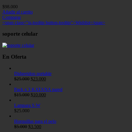
$
98.000
Añadir al carrito
Comparar
<span class="ts-tooltip button-tooltip">Wishlist</span>
soporte celular
En Oferta
Didgeridoo portable
El
El
$
25.000
$
23.000
precio
precio
original
actual
Pack x 3 KATANA pared
era:
El
es:
El
$
15.000
$
10.000
$25.000.
precio
$23.000.
precio
original
actual
Lampara S-W
era:
es:
$
25.000
$15.000.
$10.000.
Horquillas para el pelo
El
El
$
5.000
$
3.500
precio
precio