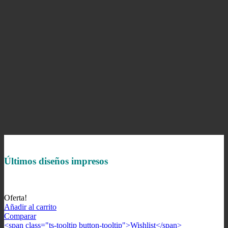
Últimos diseños impresos
Oferta!
Añadir al carrito
Comparar
<span class="ts-tooltip button-tooltip">Wishlist</span>