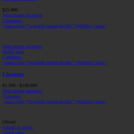
$
25.000
Seleccionar opciones
Comparar
<span class="ts-tooltip button-tooltip">Wishlist</span>
Seleccionar opciones
Quick view
Comparar
<span class="ts-tooltip button-tooltip">Wishlist</span>
Llaveros
Rango
$
1.500
-
$
140.000
de
Seleccionar opciones
precios:
Comparar
desde
<span class="ts-tooltip button-tooltip">Wishlist</span>
$1.500
hasta
$140.000
Oferta!
Añadir al carrito
Quick view