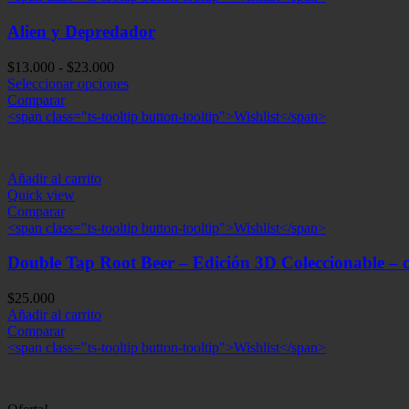
Alien y Depredador
Rango
$
13.000
-
$
23.000
de
Seleccionar opciones
precios:
Comparar
desde
<span class="ts-tooltip button-tooltip">Wishlist</span>
$13.000
hasta
$23.000
Añadir al carrito
Quick view
Comparar
<span class="ts-tooltip button-tooltip">Wishlist</span>
Double Tap Root Beer – Edición 3D Coleccionable – 
$
25.000
Añadir al carrito
Comparar
<span class="ts-tooltip button-tooltip">Wishlist</span>