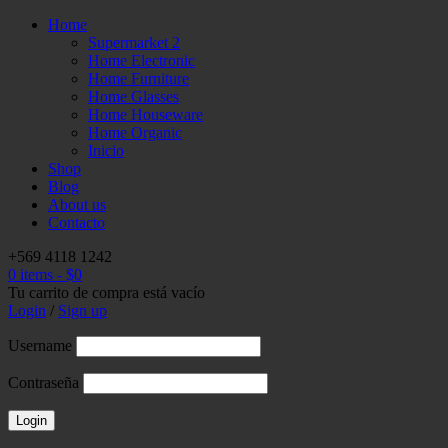
Home
Supermarket 2
Home Electronic
Home Furniture
Home Glasses
Home Houseware
Home Organic
Inicio
Shop
Blog
About us
Contacto
+569 4118 1242
0 items
-
$
0
Tu carrito de compra está vacío
Login
/
Sign up
Username
Contraseña