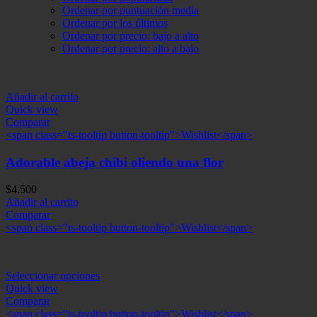
Ordenar por puntuación media
Ordenar por los últimos
Ordenar por precio: bajo a alto
Ordenar por precio: alto a bajo
Añadir al carrito
Quick view
Comparar
<span class="ts-tooltip button-tooltip">Wishlist</span>
Adorable abeja chibi oliendo una flor
$
4.500
Añadir al carrito
Comparar
<span class="ts-tooltip button-tooltip">Wishlist</span>
Seleccionar opciones
Quick view
Comparar
<span class="ts-tooltip button-tooltip">Wishlist</span>