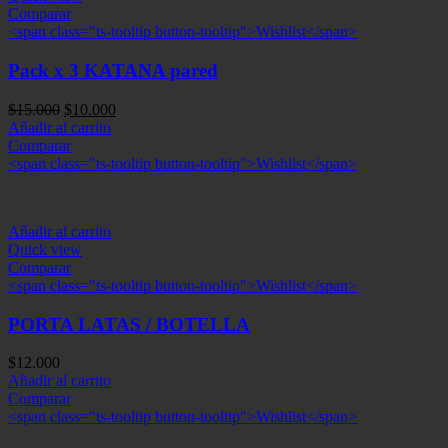
Comparar
<span class="ts-tooltip button-tooltip">Wishlist</span>
Pack x 3 KATANA pared
El
El
$
15.000
$
10.000
precio
precio
Añadir al carrito
original
actual
Comparar
era:
es:
<span class="ts-tooltip button-tooltip">Wishlist</span>
$15.000.
$10.000.
Añadir al carrito
Quick view
Comparar
<span class="ts-tooltip button-tooltip">Wishlist</span>
PORTA LATAS / BOTELLA
$
12.000
Añadir al carrito
Comparar
<span class="ts-tooltip button-tooltip">Wishlist</span>