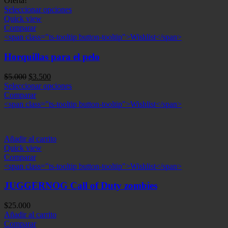
Oferta!
Seleccionar opciones
Quick view
Comparar
<span class="ts-tooltip button-tooltip">Wishlist</span>
Horquillas para el pelo
El
El
$
5.000
$
3.500
precio
precio
Seleccionar opciones
original
actual
Comparar
era:
es:
<span class="ts-tooltip button-tooltip">Wishlist</span>
$5.000.
$3.500.
Añadir al carrito
Quick view
Comparar
<span class="ts-tooltip button-tooltip">Wishlist</span>
JUGGERNOG Call of Duty zombies
$
25.000
Añadir al carrito
Comparar