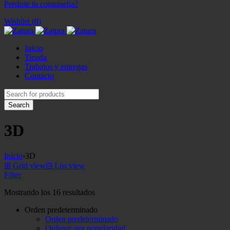
Perdiste tu contraseña?
Wishlist (0)
Inicio
Tienda
Trabajos y entregas
Contacto
3D
Inicio
›
3D
⊞
Grid view
⊟
List view
Filter
Mostrando los 16 resultados
Orden predeterminado
Orden predeterminado
Ordenar por popularidad