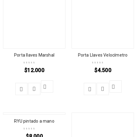
Porta llaves Marshal
Porta Llaves Velocímetro
$
12.000
$
4.500
RYU pintado a mano
$
8.000