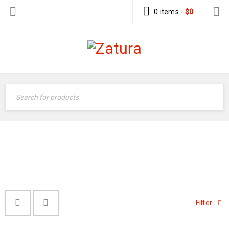
0 items
-
$
0
3D
Inicio
›
3D
Filter