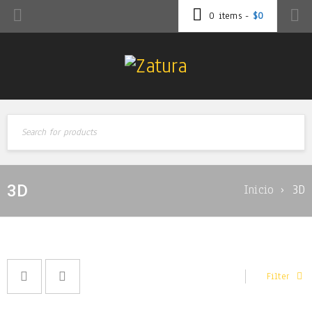
0 items
-
$
0
3D
Inicio
›
3D
Filter