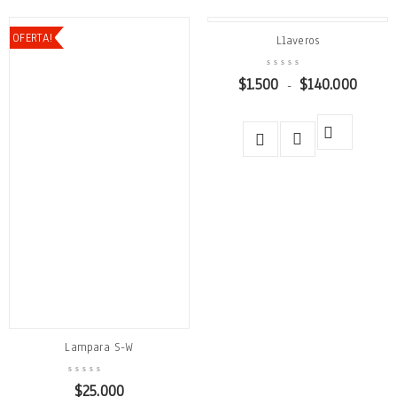
OFERTA!
Llaveros
$
1.500
$
140.000
-
Lampara S-W
$
25.000